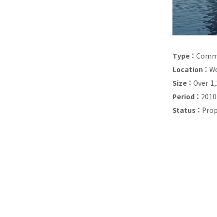
Type :
Comme
Location :
Wo
Size :
Over 1
Period :
2010
Status :
Prop