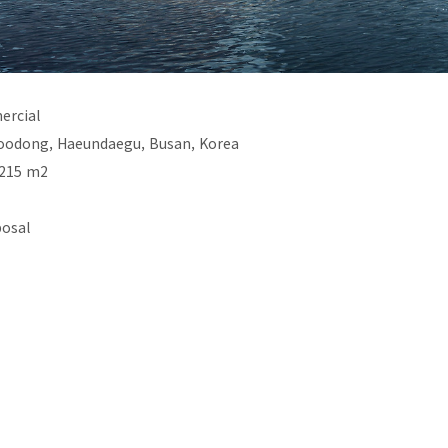
rcial
odong, Haeundaegu, Busan, Korea
,215 m2
osal